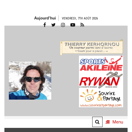
Aller
Aujourd’hui
VENDREDI, 7TH AOÛT 2026
au
contenu
THIERRY
KERHORNOU
"un coureur parmi tant
d'autres…"
Menu